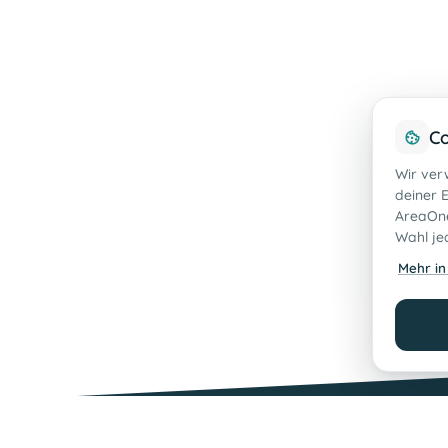
Co
Wir ver
deiner E
AreaOne
Wahl je
Mehr in