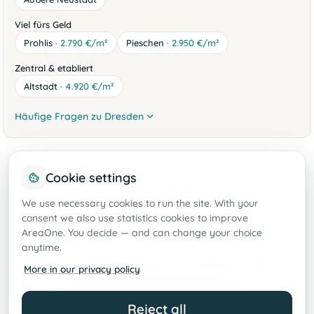
Viel fürs Geld
Prohlis
· 2.790 €/m²
Pieschen
· 2.950 €/m²
Zentral & etabliert
Altstadt
· 4.920 €/m²
Häufige Fragen zu Dresden
RELATED SEARCHES
Cookie settings
Dresden - Altstadt
Dresden - Blasewitz
We use necessary cookies to run the site. With your
Dresden - Cotta
Dresden - Leuben
consent we also use statistics cookies to improve
AreaOne. You decide — and can change your choice
Dresden - Neustadt
anytime.
Bautzen
Sächsische Schweiz-Osterzgebirge
Meißen
More in our privacy policy
Elbe-Elster
Oberspreewald-Lausitz
Create search agent
Reject all