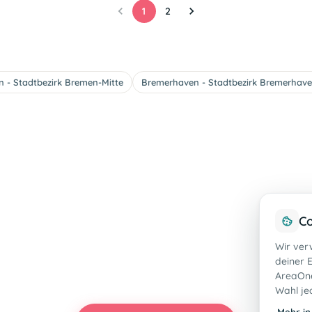
1
2
 - Stadtbezirk Bremen-Mitte
Bremerhaven - Stadtbezirk Bremerhav
Co
Wir ver
deiner E
AreaOne
Wahl je
Mehr in