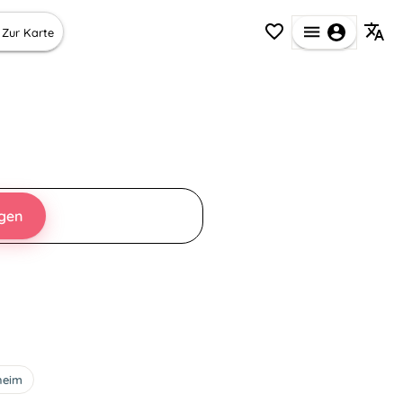
Zur Karte
egen
heim