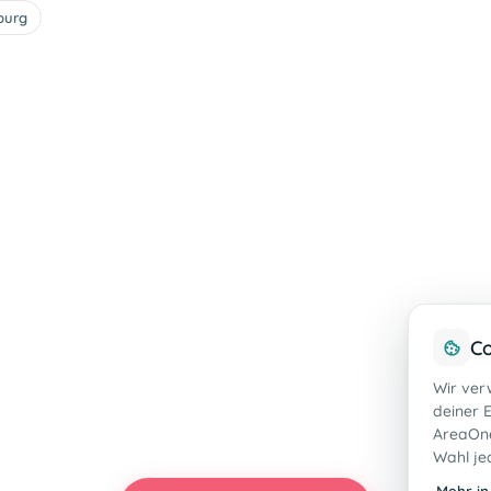
burg
Co
Wir ver
deiner E
AreaOne
Wahl je
Mehr in