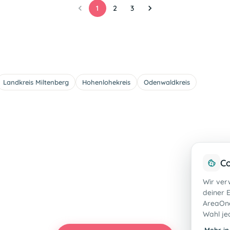
1
2
3
Landkreis Miltenberg
Hohenlohekreis
Odenwaldkreis
Co
Wir ver
deiner E
AreaOne
Wahl je
Mehr in