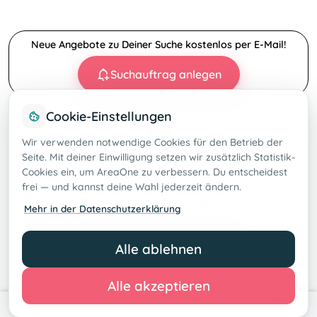
Neue Angebote zu Deiner Suche kostenlos per E-Mail!
Suchauftrag anlegen
Cookie-Einstellungen
1
Wir verwenden notwendige Cookies für den Betrieb der
Seite. Mit deiner Einwilligung setzen wir zusätzlich Statistik-
Cookies ein, um AreaOne zu verbessern. Du entscheidest
VERWANDTE SUCHEN
frei — und kannst deine Wahl jederzeit ändern.
Harz (LK Goslar)
Goslar
Blankenburg
Mehr in der Datenschutzerklärung
Bad Harzburg
Braunlage
Suchauftrag anlegen
Alle ablehnen
Deutschland
Alle akzeptieren